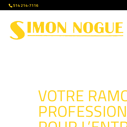
514 214-7116
VOTRE RAM
PROFESSIO
POUR L’ENT