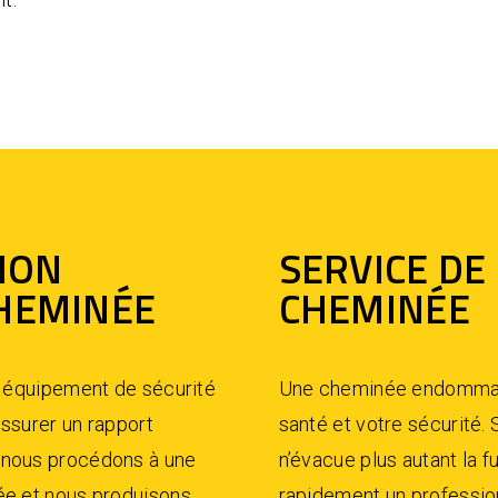
TION
SERVICE DE
CHEMINÉE
CHEMINÉE
n équipement de sécurité
Une cheminée endommagé
assurer un rapport
santé et votre sécurité
 nous procédons à une
n’évacue plus autant la 
ée et nous produisons
rapidement un professio