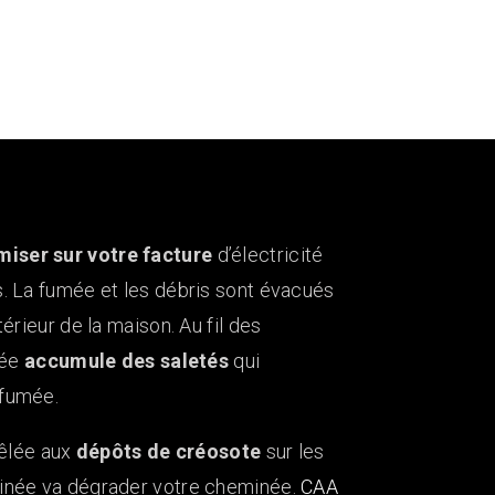
iser sur votre facture
d’électricité
. La fumée et les débris sont évacués
érieur de la maison. Au fil des
née
accumule des saletés
qui
 fumée.
mêlée aux
dépôts de créosote
sur les
minée va dégrader votre cheminée.
CAA