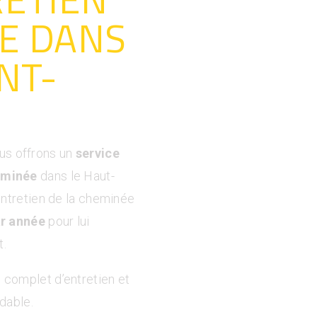
E DANS
NT-
ous offrons un
service
eminée
dans le Haut-
entretien de la cheminée
ar année
pour lui
t.
 complet d’entretien et
dable.