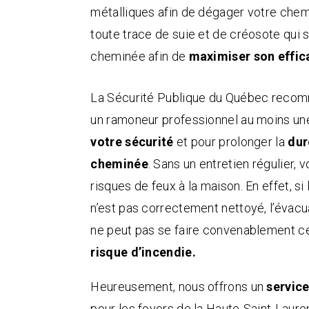
métalliques afin de dégager votre che
toute trace de suie et de créosote qui
cheminée afin de
maximiser son effic
La
Sécurité Publique du Québec
recomm
un ramoneur professionnel au moins une
votre sécurité
et pour prolonger la
dur
cheminée
. Sans un entretien régulier,
risques de feux à la maison. En effet, s
n’est pas correctement nettoyé, l’évac
ne peut pas se faire convenablement c
risque d’incendie.
Heureusement, nous offrons un
servic
pour les foyers de la Haute-Saint-Lauren